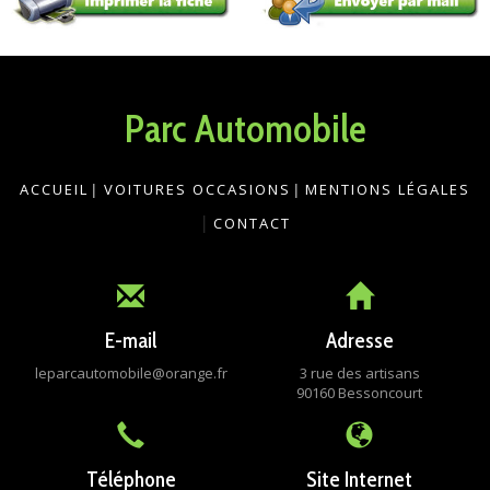
Parc Automobile
ACCUEIL
|
VOITURES OCCASIONS
|
MENTIONS LÉGALES
|
CONTACT
E-mail
Adresse
leparcautomobile@orange.fr
3 rue des artisans
90160 Bessoncourt
Téléphone
Site Internet