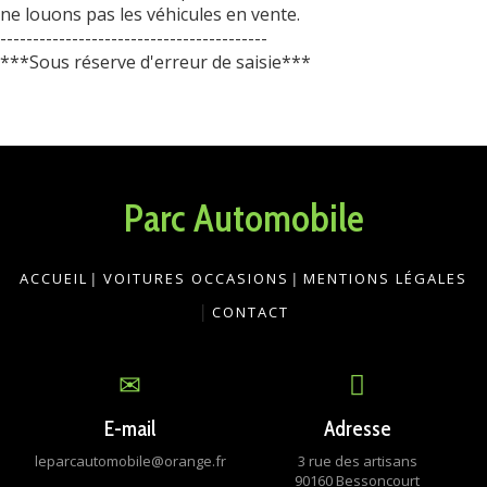
ne louons pas les véhicules en vente.
-----------------------------------------
***Sous réserve d'erreur de saisie***
Parc Automobile
ACCUEIL
|
VOITURES OCCASIONS
|
MENTIONS LÉGALES
|
CONTACT
E-mail
Adresse
leparcautomobile@orange.fr
3 rue des artisans
90160 Bessoncourt