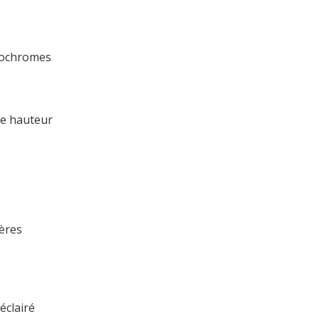
trochromes
le hauteur
ières
éclairé