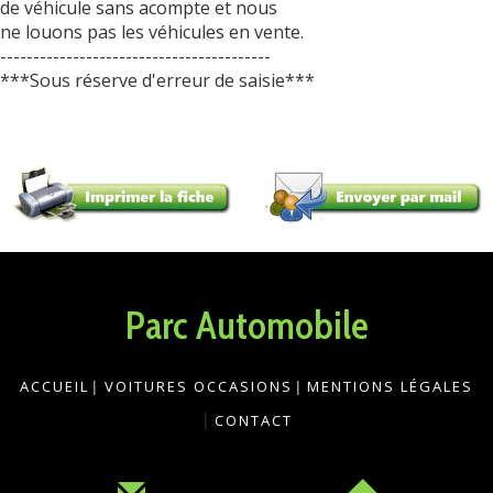
de véhicule sans acompte et nous
ne louons pas les véhicules en vente.
-----------------------------------------
***Sous réserve d'erreur de saisie***
Parc Automobile
ACCUEIL
|
VOITURES OCCASIONS
|
MENTIONS LÉGALES
|
CONTACT