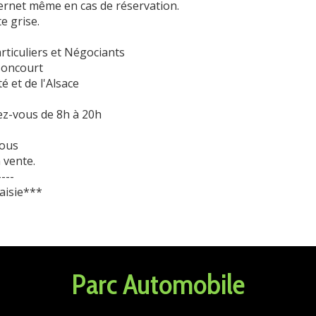
ternet même en cas de réservation.
e grise.
rticuliers et Négociants
soncourt
 et de l'Alsace
ez-vous de 8h à 20h
nous
 vente.
----
aisie***
Parc Automobile