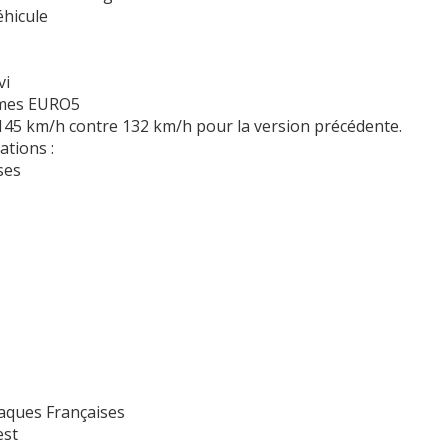
éhicule
vi
rmes EURO5
 145 km/h contre 132 km/h pour la version précédente.
tions :
ses
laques Françaises
est