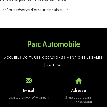
-----------------------------------------
***Sous réserve d'erreur de saisie***
Parc Automobile
ACCUEIL
|
VOITURES OCCASIONS
|
MENTIONS LÉGALES
|
CONTACT
E-mail
Adresse
leparcautomobile@orange.fr
3 rue des artisans
90160 Bessoncourt