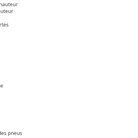
 hauteur
auteur
rtes
be
 des pneus