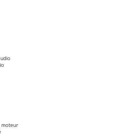
audio
io
u moteur
é