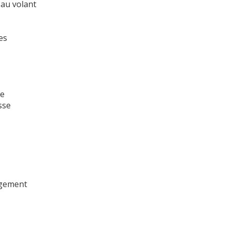
 au volant
es
ée
sse
ngement