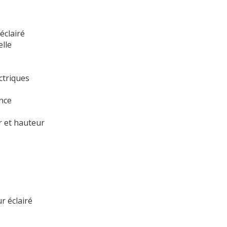
éclairé
elle
ctriques
ance
r et hauteur
r éclairé