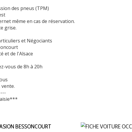
ession des pneus (TPM)
est
ternet même en cas de réservation.
e grise.
rticuliers et Négociants
soncourt
 et de l'Alsace
ez-vous de 8h à 20h
nous
 vente.
----
aisie***