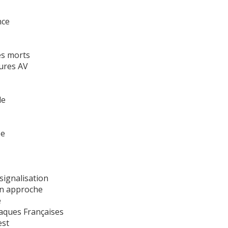
nce
es morts
ures AV
le
be
ignalisation
en approche
é
laques Françaises
est