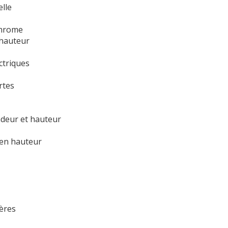
elle
chrome
 hauteur
ctriques
rtes
ndeur et hauteur
 en hauteur
ières