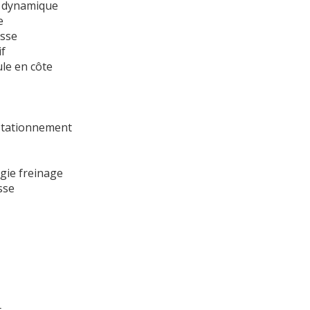
 dynamique
e
esse
if
le en côte
stationnement
gie freinage
sse