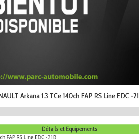
AULT Arkana 1.3 TCe 140ch FAP RS Line EDC -2
Détails et Equipements
ch FAP RS Line EDC -21B