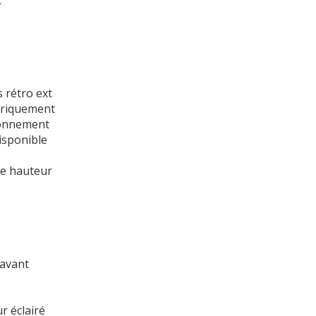
t
 rétro ext
ctriquement
ionnement
isponible
le hauteur
 avant
r éclairé