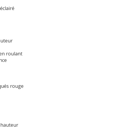
éclairé
auteur
 en roulant
ance
iqués rouge
 hauteur