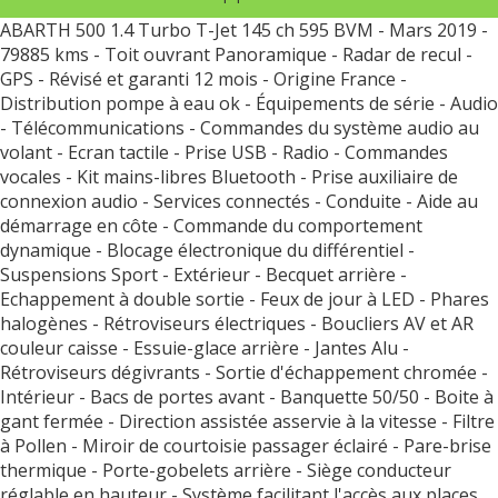
ABARTH 500 1.4 Turbo T-Jet 145 ch 595 BVM - Mars 2019 -
79885 kms - Toit ouvrant Panoramique - Radar de recul -
GPS - Révisé et garanti 12 mois - Origine France -
Distribution pompe à eau ok - Équipements de série - Audio
- Télécommunications - Commandes du système audio au
volant - Ecran tactile - Prise USB - Radio - Commandes
vocales - Kit mains-libres Bluetooth - Prise auxiliaire de
connexion audio - Services connectés - Conduite - Aide au
démarrage en côte - Commande du comportement
dynamique - Blocage électronique du différentiel -
Suspensions Sport - Extérieur - Becquet arrière -
Echappement à double sortie - Feux de jour à LED - Phares
halogènes - Rétroviseurs électriques - Boucliers AV et AR
couleur caisse - Essuie-glace arrière - Jantes Alu -
Rétroviseurs dégivrants - Sortie d'échappement chromée -
Intérieur - Bacs de portes avant - Banquette 50/50 - Boite à
gant fermée - Direction assistée asservie à la vitesse - Filtre
à Pollen - Miroir de courtoisie passager éclairé - Pare-brise
thermique - Porte-gobelets arrière - Siège conducteur
réglable en hauteur - Système facilitant l'accès aux places