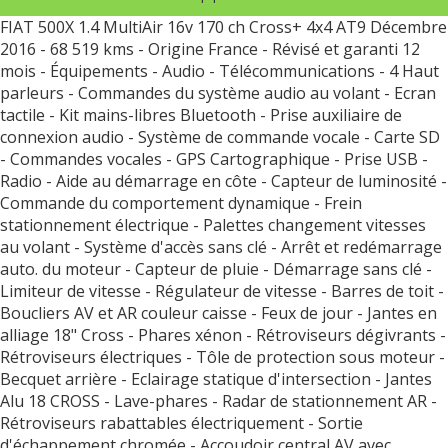
FIAT 500X 1.4 MultiAir 16v 170 ch Cross+ 4x4 AT9 Décembre
2016 - 68 519 kms - Origine France - Révisé et garanti 12
mois - Équipements - Audio - Télécommunications - 4 Haut
parleurs - Commandes du système audio au volant - Ecran
tactile - Kit mains-libres Bluetooth - Prise auxiliaire de
connexion audio - Système de commande vocale - Carte SD
- Commandes vocales - GPS Cartographique - Prise USB -
Radio - Aide au démarrage en côte - Capteur de luminosité -
Commande du comportement dynamique - Frein
stationnement électrique - Palettes changement vitesses
au volant - Système d'accès sans clé - Arrêt et redémarrage
auto. du moteur - Capteur de pluie - Démarrage sans clé -
Limiteur de vitesse - Régulateur de vitesse - Barres de toit -
Boucliers AV et AR couleur caisse - Feux de jour - Jantes en
alliage 18" Cross - Phares xénon - Rétroviseurs dégivrants -
Rétroviseurs électriques - Tôle de protection sous moteur -
Becquet arrière - Eclairage statique d'intersection - Jantes
Alu 18 CROSS - Lave-phares - Radar de stationnement AR -
Rétroviseurs rabattables électriquement - Sortie
d'échappement chromée - Accoudoir central AV avec